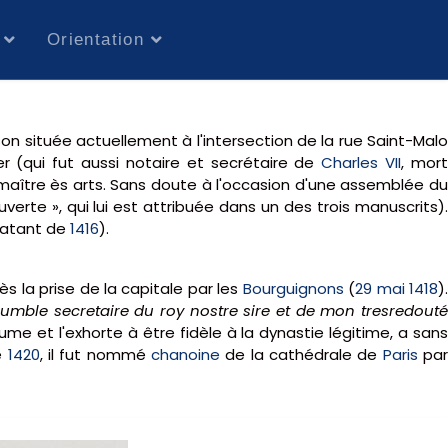
Orientation
on située actuellement à l'intersection de la rue Saint-Mal
r (qui fut aussi notaire et secrétaire de
Charles VII
, mort
e maître ès arts. Sans doute à l'occasion d'une assemblée du
erte », qui lui est attribuée dans un des trois manuscrits).
datant de
1416
).
s la prise de la capitale par les
Bourguignons
(
29 mai
1418
).
umble secretaire du roy nostre sire et de mon tresredout
ume et l'exhorte à être fidèle à la dynastie légitime, a san
e
1420
, il fut nommé
chanoine
de la cathédrale de
Paris
par