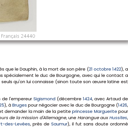
rès que le Dauphin, à la mort de son père (
21 octobre
1422
), 
 plus spécialement le duc de Bourgogne, avec qui le contact a
 seuls qu'on lui connaisse (sinon toute son œuvre latine est
 de l'empereur
Sigismond
(décembre
1424
, avec Artaud d
25
), à
Bruges
pour négocier avec le duc de Bourgogne (
1426
t demander la main de la petite
princesse Marguerite
pou
ours de la mission d'Allemagne
, une
Harangue aux
Hussites
rt-des-Levées
, près de
Saumur
), il fut sans doute ordonné