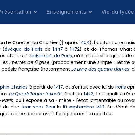
Présentation
Enseignements
Vie du lycée
n Le Caretier ou Chartier († après
1404
), habitant une mais
r
(
évêque de Paris
de
1447
à
1472
) et de Thomas Chartie
 ses études à l'
Université de Paris
, où il atteignit le grade d
les libertés de l'Église
(probablement une simple « lettre ouv
 la poésie française (notamment
Le Livre des quatre dames
, 
phin Charles
à partir de
1417
, et s'enfuit avec lui de
Paris
aprè
dans
Le Quadrilogue invectif
, écrit en
1422
, il se qualifie d'«
h
e Paris
, où il expose à sa « mère » l'état lamentable du roya
at du duc
Jean sans Peur
le
10 septembre
1419
. Au début d
ique, car ce dernier avait fui également la capitale.