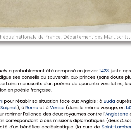
acis
a probablement été composé en janvier
1423
, juste ap
r prodigue ses conseils au souverain, aux princes (sans doute
 certains manuscrits d'un poème de quarante vers latins, les
ion en poésie française.
II
pour rétablir sa situation face aux Anglais : à
Buda
auprès
 Saignet
), à
Rome
et à
Venise
(dans le même voyage, en
14
ur ranimer l'alliance des deux royaumes contre l'
Angleterre
e
atin correspondant à ces missions diplomatiques (deux
Disc
Doté d'un bénéfice ecclésiastique (la cure de
Saint-Lambe