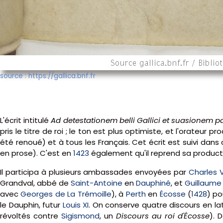
source : https://gallica.bnf.fr
L'écrit intitulé
Ad detestationem belli Gallici et suasionem p
pris le titre de roi ; le ton est plus optimiste, et l'orateu
été renoué) et à tous les Français. Cet écrit est suivi dans
en prose). C'est en
1423
également qu'il reprend sa product
Il participa à plusieurs ambassades envoyées par
Charles V
Grandval, abbé de
Saint-Antoine
en
Dauphiné
, et
Guillaume
avec
Georges de La Trémoille
), à
Perth
en
Écosse
(
1428
) po
le Dauphin, futur
Louis XI
. On conserve quatre discours en l
révoltés contre
Sigismond
, un
Discours au roi d'Écosse
). 