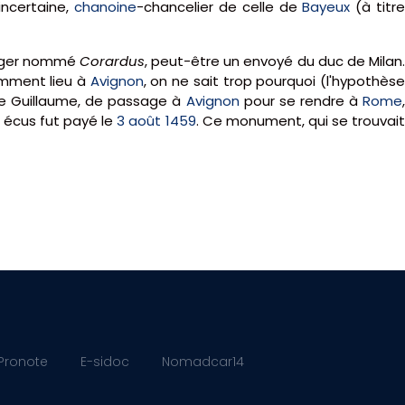
incertaine,
chanoine
-chancelier de celle de
Bayeux
(à titr
nger nommé
Corardus
, peut-être un envoyé du duc de Milan
mment lieu à
Avignon
, on ne sait trop pourquoi (l'hypothès
que Guillaume, de passage à
Avignon
pour se rendre à
Rome
ze écus fut payé le
3 août
1459
. Ce monument, qui se trouvai
Pronote
E-sidoc
Nomadcar14