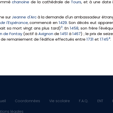
 nommé
chanoine
de la cathédrale de
Tours
, et à une date 
tine sur
Jeanne d'Arc
à la demande d'un ambassadeur étra
 de l'Espérance
, commencé en
1429
. Son décès eut appare
3
ait sa mort vingt ans plus tard)
. En
1458
, son frère l'évê
n de Fontay
(actif à
Avignon
de
1451
à
1467
) ; le prix de sei
4
aux de remaniement de l'édifice effectués entre
1731
et
1745
.
ueil
Coordonnées
Vie scolaire
F.A.Q.
ENT
tions légales