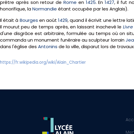
prêtre après son retour de
Rome
en
1425
. En
1427
, il fut
honorifique, la
Normandie
étant occupée par les Anglais).
Il était à
Bourges
en août
1429
, quand il écrivit une lettre la
Il mourut peu de temps après, en laissant inachevé le
Livre
d'une disgrâce est arbitraire, formulée au temps où on situ
commanda un monument funéraire au sculpteur lorrain
Jea
dans l'église des
Antonins
de la ville, disparut lors de trav
https://fr.wikipedia.org/wiki/Alain_Chartier
Acc
Men