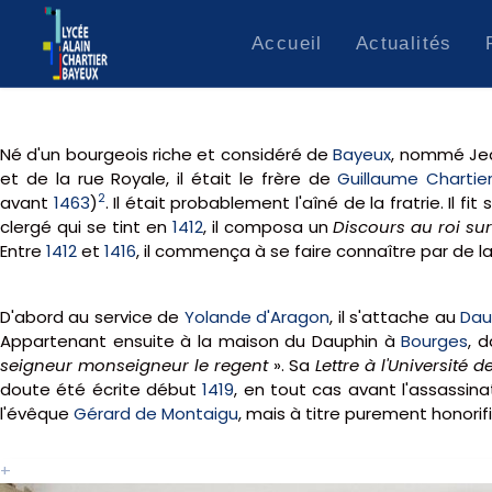
Accueil
Actualités
Esidoc.fr
Contact
Né d'un bourgeois riche et considéré de
Bayeux
, nommé Jea
et de la rue Royale, il était le frère de
Guillaume Chartie
2
avant
1463
)
. Il était probablement l'aîné de la fratrie. Il fit
clergé qui se tint en
1412
, il composa un
Discours au roi sur 
Entre
1412
et
1416
, il commença à se faire connaître par de
D'abord au service de
Yolande d'Aragon
, il s'attache au
Dau
Appartenant ensuite à la maison du Dauphin à
Bourges
, 
seigneur monseigneur le regent
». Sa
Lettre à l'Université d
doute été écrite début
1419
, en tout cas avant l'assassin
l'évêque
Gérard de Montaigu
, mais à titre purement honorif
+