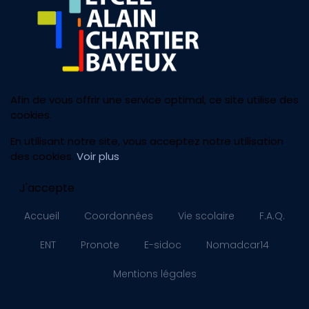
Afin de vous offrir une service optimal, ce site utilise des
cookies.
En utilisant notre site, vous acceptez notre utilisation
des cookies.
Voir plus
J'accepte
Accueil
Coordonnées
Vie scolaire
F.A.Q.
ENT
Pronote
E-sidoc
Nomadcar14
Mentions légales