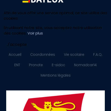
Afin de vous offrir une service optimal, ce site utilise des
cookies.
En utilisant notre site, vous acceptez notre utilisation
des cookies.
Voir plus
J'accepte
Accueil
Coordonnées
Vie scolaire
F.A.Q.
ENT
Pronote
E-sidoc
Nomadcar14
Mentions légales