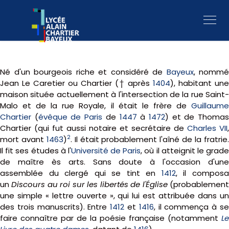
Né d'un bourgeois riche et considéré de
Bayeux
, nommé
Jean Le Caretier ou Chartier († après
1404
), habitant une
maison située actuellement à l'intersection de la rue Saint-
Malo et de la rue Royale, il était le frère de
Guillaume
Chartier
(
évêque de Paris
de
1447
à
1472
) et de Thoma
Chartier (qui fut aussi notaire et secrétaire de
Charles VII
,
2
mort avant
1463
)
. Il était probablement l'aîné de la fratrie
Il fit ses études à l'
Université de Paris
, où il atteignit le grad
de maître ès arts. Sans doute à l'occasion d'une
assemblée du clergé qui se tint en
1412
, il compos
un
Discours au roi sur les libertés de l'Église
(probablemen
une simple « lettre ouverte », qui lui est attribuée dans un
des trois manuscrits). Entre
1412
et
1416
, il commença à s
faire connaître par de la poésie française (notamment
Le