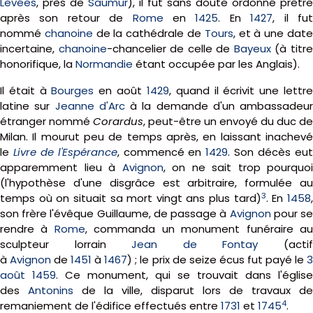
Levées
, près de
Saumur
), il fut sans doute ordonné prêtre
après son retour de
Rome
en
1425
. En
1427
, il fu
nommé
chanoine
de la cathédrale de
Tours
, et à une dat
incertaine,
chanoine
-chancelier de celle de
Bayeux
(à titr
honorifique, la
Normandie
étant occupée par les Anglais).
Il était à
Bourges
en août
1429
, quand il écrivit une lettr
latine sur
Jeanne d'Arc
à la demande d'un ambassadeur
étranger nommé
Corardus
, peut-être un envoyé du duc de
Milan. Il mourut peu de temps après, en laissant inachevé
le
Livre de l'Espérance
, commencé en
1429
. Son décès eu
apparemment lieu à
Avignon
, on ne sait trop pourquoi
(l'hypothèse d'une disgrâce est arbitraire, formulée au
3
temps où on situait sa mort vingt ans plus tard)
. En
1458
son frère l'évêque Guillaume, de passage à
Avignon
pour s
rendre à
Rome
, commanda un monument funéraire a
sculpteur lorrain
Jean de Fontay
(acti
à
Avignon
de
1451
à
1467
) ; le prix de seize écus fut payé le
août
1459
. Ce monument, qui se trouvait dans l'église
des
Antonins
de la ville, disparut lors de travaux de
4
remaniement de l'édifice effectués entre
1731
et
1745
.