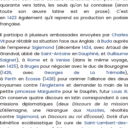
quarante vers latins, les seuls qu'on lui connaisse (sinon
toute son œuvre latine est en prose). C'est
en
1423
également qu'il reprend sa production en poésie
française.
Il participa à plusieurs ambassades envoyées par
Charles
VII
pour rétablir sa situation face aux Anglais : à
Buda
auprès
de l'empereur
Sigismond
(décembre
1424
, avec Artaud d
Grandval, abbé de
Saint-Antoine
en
Dauphiné
, et
Guillaum
Saignet
), à
Rome
et à
Venise
(dans le même voyage
en
1425
), à
Bruges
pour négocier avec le duc de Bourgogne
(
1426
, avec
Georges de La Trémoille
),
à
Perth
en
Écosse
(
1428
) pour ranimer l'alliance des deux
royaumes contre l'
Angleterre
et demander la main de la
petite
princesse Marguerite
pour le Dauphin, futur
Louis XI
.
On conserve quatre discours en latin correspondant à ces
missions diplomatiques (deux
Discours de la mission
d'Allemagne
, une
Harangue aux
Hussites
, révolté
contre
Sigismond
, un
Discours au roi d'Écosse
). Doté d'un
bénéfice ecclésiastique (la cure de
Saint-Lambert-des-