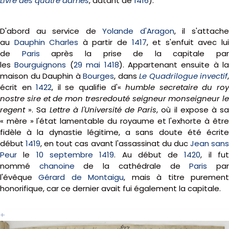
Livre des quatre dames
, datant de
1416
).
D'abord au service de
Yolande d'Aragon
, il s'attach
au
Dauphin Charles
à partir de
1417
, et s'enfuit avec lu
de
Paris
après la prise de la capitale par
les
Bourguignons
(
29 mai
1418
). Appartenant ensuite à la
maison du Dauphin à
Bourges
, dans
Le Quadrilogue invectif
,
écrit en
1422
, il se qualifie d'«
humble secretaire du ro
nostre sire et de mon tresredouté seigneur monseigneur le
regent
». Sa
Lettre à l'Université de Paris
, où il expose à s
« mère » l'état lamentable du royaume et l'exhorte à être
fidèle à la dynastie légitime, a sans doute été écrite
début
1419
, en tout cas avant l'assassinat du duc
Jean san
Peur
le
10 septembre
1419
. Au début de
1420
, il fu
nommé
chanoine
de la cathédrale de
Paris
pa
l'évêque
Gérard de Montaigu
, mais à titre puremen
honorifique, car ce dernier avait fui également la capitale.
+