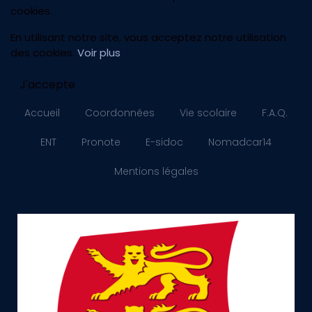
cookies.
En utilisant notre site, vous acceptez notre utilisation
des cookies.
Voir plus
J'accepte
Accueil
Coordonnées
Vie scolaire
F.A.Q.
ENT
Pronote
E-sidoc
Nomadcar14
Mentions légales